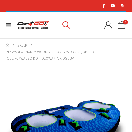
0
SKLEP
PŁYWADŁA I NARTY WODNE
,
SPORTY WODNE
,
JOBE
JOBE PŁYWADŁO DO HOLOWANIA RIDGE 3P