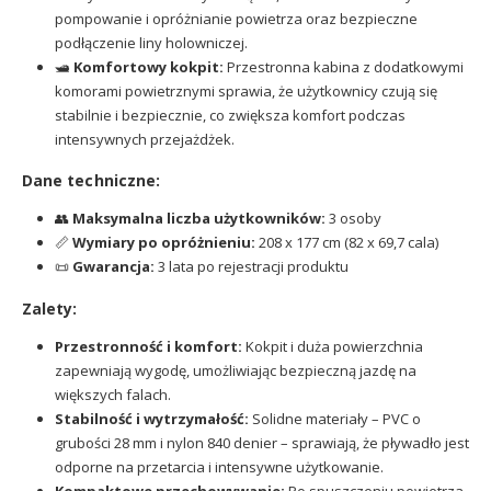
pompowanie i opróżnianie powietrza oraz bezpieczne
podłączenie liny holowniczej.
🛥️
Komfortowy kokpit:
Przestronna kabina z dodatkowymi
komorami powietrznymi sprawia, że użytkownicy czują się
stabilnie i bezpiecznie, co zwiększa komfort podczas
intensywnych przejażdżek.
Dane techniczne:
👥
Maksymalna liczba użytkowników:
3 osoby
📏
Wymiary po opróżnieniu:
208 x 177 cm (82 x 69,7 cala)
📜
Gwarancja:
3 lata po rejestracji produktu
Zalety:
Przestronność i komfort:
Kokpit i duża powierzchnia
zapewniają wygodę, umożliwiając bezpieczną jazdę na
większych falach.
Stabilność i wytrzymałość:
Solidne materiały – PVC o
grubości 28 mm i nylon 840 denier – sprawiają, że pływadło jest
odporne na przetarcia i intensywne użytkowanie.