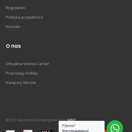
Regulamin
Polityka prywatności
Kontakt
O nas
Oficjalna Strona CarGo!
Przyczepy Hobby
Kampery Morelo
©2021 Akcesoria-Kempingowe.pl by
MINT
Pytania?
Porozmawiajmy!