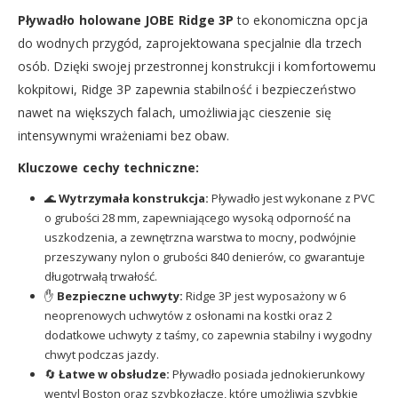
Pływadło holowane JOBE Ridge 3P
to ekonomiczna opcja
do wodnych przygód, zaprojektowana specjalnie dla trzech
osób. Dzięki swojej przestronnej konstrukcji i komfortowemu
kokpitowi, Ridge 3P zapewnia stabilność i bezpieczeństwo
nawet na większych falach, umożliwiając cieszenie się
intensywnymi wrażeniami bez obaw.
Kluczowe cechy techniczne:
🌊
Wytrzymała konstrukcja:
Pływadło jest wykonane z PVC
o grubości 28 mm, zapewniającego wysoką odporność na
uszkodzenia, a zewnętrzna warstwa to mocny, podwójnie
przeszywany nylon o grubości 840 denierów, co gwarantuje
długotrwałą trwałość.
✋
Bezpieczne uchwyty:
Ridge 3P jest wyposażony w 6
neoprenowych uchwytów z osłonami na kostki oraz 2
dodatkowe uchwyty z taśmy, co zapewnia stabilny i wygodny
chwyt podczas jazdy.
🔄
Łatwe w obsłudze:
Pływadło posiada jednokierunkowy
wentyl Boston oraz szybkozłącze, które umożliwia szybkie