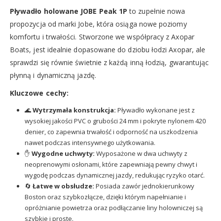
Pływadło holowane JOBE Peak 1P
to zupełnie nowa
propozycja od marki Jobe, która osiąga nowe poziomy
komfortu i trwałości. Stworzone we współpracy z Axopar
Boats, jest idealnie dopasowane do dziobu łodzi Axopar, ale
sprawdzi się równie świetnie z każdą inną łodzią, gwarantując
płynną i dynamiczną jazdę.
Kluczowe cechy:
🌊
Wytrzymała konstrukcja:
Pływadło wykonane jest z
wysokiej jakości PVC o grubości 24 mm i pokryte nylonem 420
denier, co zapewnia trwałość i odporność na uszkodzenia
nawet podczas intensywnego użytkowania.
✋
Wygodne uchwyty:
Wyposażone w dwa uchwyty z
neoprenowymi osłonami, które zapewniają pewny chwyt i
wygodę podczas dynamicznej jazdy, redukując ryzyko otarć.
🔄
Łatwe w obsłudze:
Posiada zawór jednokierunkowy
Boston oraz szybkozłącze, dzięki którym napełnianie i
opróżnianie powietrza oraz podłączanie liny holowniczej są
szybkie i proste.