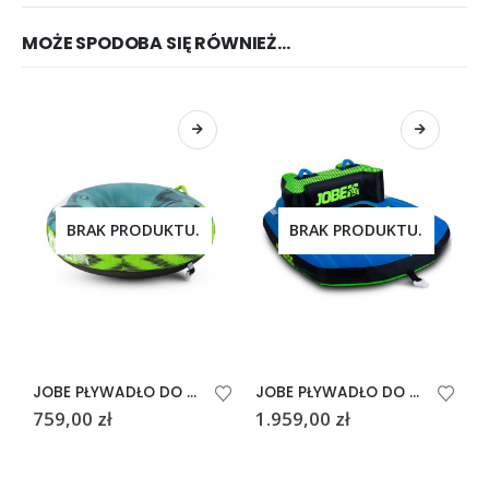
MOŻE SPODOBA SIĘ RÓWNIEŻ…
BRAK PRODUKTU.
BRAK PRODUKTU.
JOBE PŁYWADŁO DO HOLOWANIA HOTSEAT 1P
JOBE PŁYWADŁO DO HOLOWANIA SWATH 2P
759,00
zł
1.959,00
zł
9