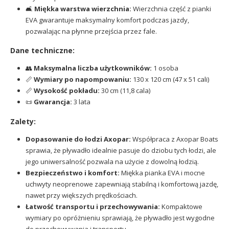
🛋️
Miękka warstwa wierzchnia:
Wierzchnia część z pianki
EVA gwarantuje maksymalny komfort podczas jazdy,
pozwalając na płynne przejścia przez fale.
Dane techniczne:
👥
Maksymalna liczba użytkowników:
1 osoba
📏
Wymiary po napompowaniu:
130 x 120 cm (47 x 51 cali)
📏
Wysokość pokładu:
30 cm (11,8 cala)
📜
Gwarancja:
3 lata
Zalety:
Dopasowanie do łodzi Axopar:
Współpraca z Axopar Boats
sprawia, że pływadło idealnie pasuje do dziobu tych łodzi, ale
jego uniwersalność pozwala na użycie z dowolną łodzią.
Bezpieczeństwo i komfort:
Miękka pianka EVA i mocne
uchwyty neoprenowe zapewniają stabilną i komfortową jazdę,
nawet przy większych prędkościach.
Łatwość transportu i przechowywania:
Kompaktowe
wymiary po opróżnieniu sprawiają, że pływadło jest wygodne