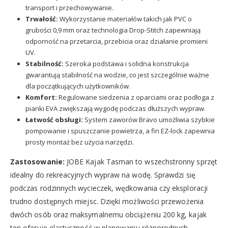
transport i przechowywanie.
Trwałość:
Wykorzystanie materiałów takich jak PVC o
grubości 0,9 mm oraz technologia Drop-Stitch zapewniają
odporność na przetarcia, przebicia oraz działanie promieni
UV.
Stabilność:
Szeroka podstawa i solidna konstrukcja
gwarantują stabilność na wodzie, co jest szczególnie ważne
dla początkujących użytkowników.
Komfort:
Regulowane siedzenia z oparciami oraz podłoga z
pianki EVA zwiększają wygodę podczas dłuższych wypraw.
Łatwość obsługi:
System zaworów Bravo umożliwia szybkie
pompowanie i spuszczanie powietrza, a fin EZ-lock zapewnia
prosty montaż bez użycia narzędzi.
Zastosowanie:
JOBE Kajak Tasman to wszechstronny sprzęt
idealny do rekreacyjnych wypraw na wodę. Sprawdzi się
podczas rodzinnych wycieczek, wędkowania czy eksploracji
trudno dostępnych miejsc. Dzięki możliwości przewożenia
dwóch osób oraz maksymalnemu obciążeniu 200 kg, kajak
ten oferuje elastyczność w planowaniu różnorodnych