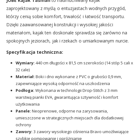
JOBE Kajak Tasman
to nadmuchiwany kajak
zaprojektowany z myślą o entuzjastach wodnych przygód,
którzy cenią sobie komfort, trwałość i łatwość transportu.
Dzięki zaawansowanej konstrukcji i wysokiej jakości
materiałom, kajak ten doskonale sprawdza się zarówno na
spokojnych jeziorach, jak i rzekach o umiarkowanym nurcie.
Specyfikacja techniczna:
Wymiary:
440 cm długości x 81,5 cm szerokości (14 stóp 5 cali x
32 cale)
Materiał:
Boki i dno wykonane z PVC o grubości 0,9 mm,
zapewniające wysoką odporność na uszkodzenia
Podłoga:
Wykonana w technologii Drop-Stitch z 3 mm
warstwą pianki EVA, gwarantująca sztywność i komfort
użytkowania
Panele:
Neoprenowe, odporne na zarysowania,
umieszczone w strategicznych miejscach dla dodatkowej
ochrony
Zawory:
3 zawory wysokiego ciśnienia Bravo umożliwiające
szybkie pompowanie i opróżnianie