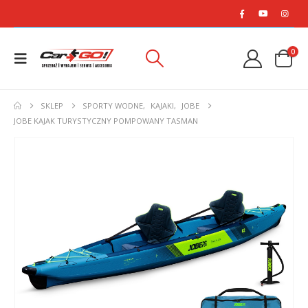
0
SKLEP
SPORTY WODNE
,
KAJAKI
,
JOBE
JOBE KAJAK TURYSTYCZNY POMPOWANY TASMAN