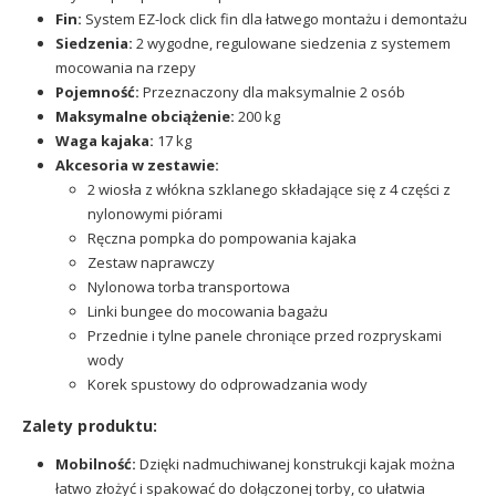
Fin:
System EZ-lock click fin dla łatwego montażu i demontażu
Siedzenia:
2 wygodne, regulowane siedzenia z systemem
mocowania na rzepy
Pojemność:
Przeznaczony dla maksymalnie 2 osób
Maksymalne obciążenie:
200 kg
Waga kajaka:
17 kg
Akcesoria w zestawie:
2 wiosła z włókna szklanego składające się z 4 części z
nylonowymi piórami
Ręczna pompka do pompowania kajaka
Zestaw naprawczy
Nylonowa torba transportowa
Linki bungee do mocowania bagażu
Przednie i tylne panele chroniące przed rozpryskami
wody
Korek spustowy do odprowadzania wody
Zalety produktu:
Mobilność:
Dzięki nadmuchiwanej konstrukcji kajak można
łatwo złożyć i spakować do dołączonej torby, co ułatwia