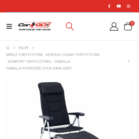
0
SKLEP
MEBLE TURYSTYCZNE
,
KRZESŁA I LEŻAKI TURYSTYCZNE
,
KOMFORT I WYPOCZYNEK
,
ISABELLA
ISABELLA PODNÓŻEK THOR DARK GREY