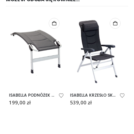
ISABELLA PODNÓŻEK THOR LIGHT GREY
ISABELLA KRZESŁO SKŁADANE Z OPARCIEM THOR DARK GREY
199,00
zł
539,00
zł
1