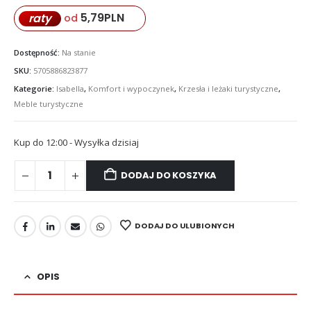
5,79
PLN
raty
od
Dostępność:
Na stanie
SKU:
5705886823877
Kategorie:
Isabella
,
Komfort i wypoczynek
,
Krzesła i leżaki turystyczne
,
Meble turystyczne
Kup do 12:00 - Wysyłka dzisiaj
DODAJ DO KOSZYKA
DODAJ DO ULUBIONYCH
OPIS