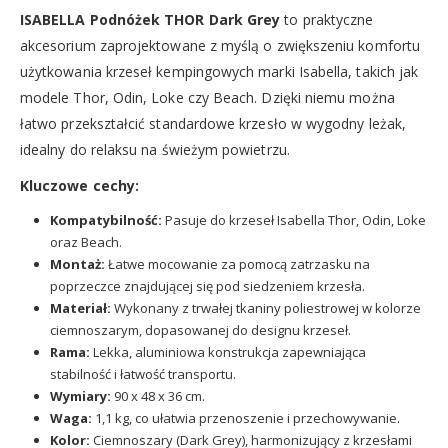
ISABELLA Podnóżek THOR Dark Grey
to praktyczne
akcesorium zaprojektowane z myślą o zwiększeniu komfortu
użytkowania krzeseł kempingowych marki Isabella, takich jak
modele Thor, Odin, Loke czy Beach. Dzięki niemu można
łatwo przekształcić standardowe krzesło w wygodny leżak,
idealny do relaksu na świeżym powietrzu.
Kluczowe cechy:
Kompatybilność:
Pasuje do krzeseł Isabella Thor, Odin, Loke
oraz Beach.
Montaż:
Łatwe mocowanie za pomocą zatrzasku na
poprzeczce znajdującej się pod siedzeniem krzesła.
Materiał:
Wykonany z trwałej tkaniny poliestrowej w kolorze
ciemnoszarym, dopasowanej do designu krzeseł.
Rama:
Lekka, aluminiowa konstrukcja zapewniająca
stabilność i łatwość transportu.
Wymiary:
90 x 48 x 36 cm.
Waga:
1,1 kg, co ułatwia przenoszenie i przechowywanie.
Kolor:
Ciemnoszary (Dark Grey), harmonizujący z krzesłami