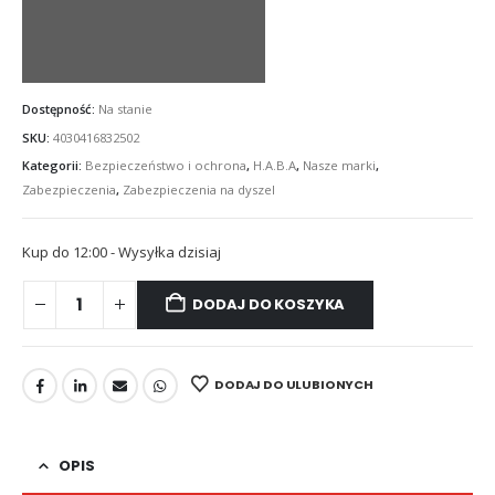
Dostępność:
Na stanie
SKU:
4030416832502
Kategorii:
Bezpieczeństwo i ochrona
,
H.A.B.A
,
Nasze marki
,
Zabezpieczenia
,
Zabezpieczenia na dyszel
Kup do 12:00 - Wysyłka dzisiaj
DODAJ DO KOSZYKA
DODAJ DO ULUBIONYCH
OPIS