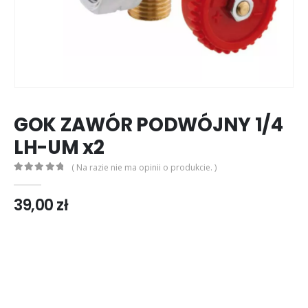
GOK ZAWÓR PODWÓJNY 1/4
LH-UM x2
( Na razie nie ma opinii o produkcie. )
0
out of 5
39,00
zł