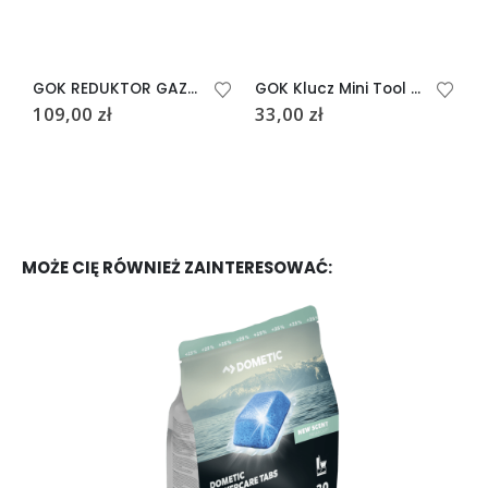
GOK REDUKTOR GAZU 1,2kg/h 30mb KLFx1/4 LH KN PRV
GOK Klucz Mini Tool Motylkowy/ M20
109,00
zł
33,00
zł
2
MOŻE CIĘ RÓWNIEŻ ZAINTERESOWAĆ: