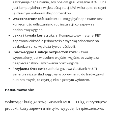
zatrzymuje napełnianie, gdy poziom gazu osiągnie 80%. Butla
jest kompatybilna z większością stacji LPG w Europie, co czyni
ją idealnym wyborem dla podróżników.
Wszechstronność:
Butle MULTI mogą być napełniane bez
konieczności odłączania ich od instalacji, co zapewnia
dodatkową wygodę.
Lekka i trwała konstrukcja:
Kompozytowy materiał PET
zapewnia lekkość, a jednocześnie wysoką odporność na
uszkodzenia, co wydłuża żywotność butli.
Innowacyjne funkcje bezpieczeństwa:
Zawór
wyposażony jest w osobne wejście i wyjście, co zwiększa
bezpieczeństwo użytkowania oraz wygodę.
Przyjazna środowisku:
Butla gazowa GasBank MULTI
generuje niższy ślad węglowy w porównaniu do tradycyjnych
butli stalowych, co czyni ją ekologicznym wyborem.
Podsumowanie:
Wybierając butlę gazową GasBank MULTI 11 kg, otrzymujesz
produkt, który zapewnia nie tylko wygodę i bezpieczeństwo,