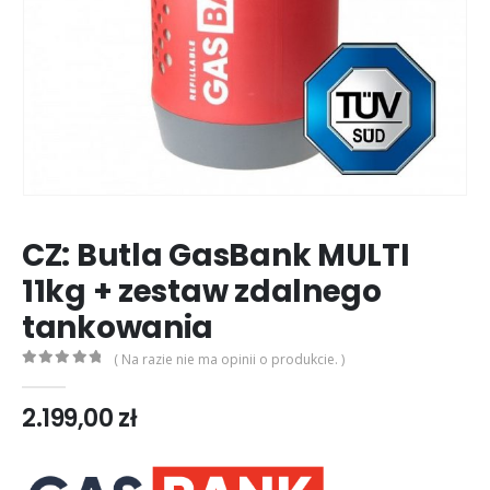
CZ: Butla GasBank MULTI
11kg + zestaw zdalnego
tankowania
( Na razie nie ma opinii o produkcie. )
0
out of 5
2.199,00
zł