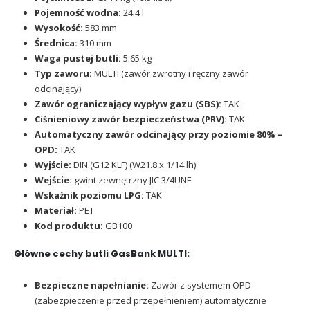
Pojemność wodna:
24.4 l
Wysokość:
583 mm
Średnica:
310 mm
Waga pustej butli:
5.65 kg
Typ zaworu:
MULTI (zawór zwrotny i ręczny zawór
odcinający)
Zawór ograniczający wypływ gazu (SBS):
TAK
Ciśnieniowy zawór bezpieczeństwa (PRV):
TAK
Automatyczny zawór odcinający przy poziomie 80% –
OPD:
TAK
Wyjście:
DIN (G12 KLF) (W21.8 x 1/14 lh)
Wejście:
gwint zewnętrzny JIC 3/4UNF
Wskaźnik poziomu LPG:
TAK
Materiał:
PET
Kod produktu:
GB100
Główne cechy butli GasBank MULTI:
Bezpieczne napełnianie:
Zawór z systemem OPD
(zabezpieczenie przed przepełnieniem) automatycznie