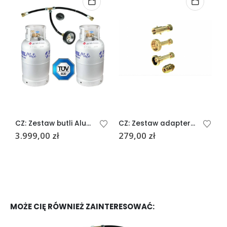
CZ: Zestaw butli Alugas Multi 11kg(2 butle) M10
CZ: Zestaw adapterów tankowania SINGLE
3.999,00
zł
279,00
zł
MOŻE CIĘ RÓWNIEŻ ZAINTERESOWAĆ: