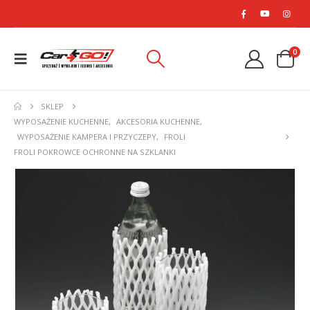
0
SKLEP
WYPOSAŻENIE KUCHENNE
,
AKCESORIA KUCHENNE
,
WYPOSAŻENIE KAMPERA I PRZYCZEPY
,
FROLI
FROLI POKROWCE OCHRONNE NA SZKLANKI