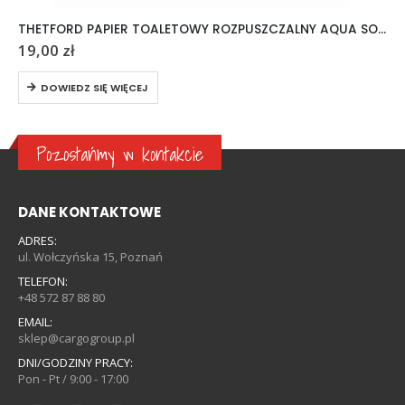
THETFORD PAPIER TOALETOWY ROZPUSZCZALNY AQUA SOFT 6 ROLEK
19,00
zł
DOWIEDZ SIĘ WIĘCEJ
Pozostańmy w kontakcie
DANE KONTAKTOWE
ADRES:
ul. Wołczyńska 15, Poznań
TELEFON:
+48 572 87 88 80
EMAIL:
sklep@cargogroup.pl
DNI/GODZINY PRACY:
Pon - Pt / 9:00 - 17:00