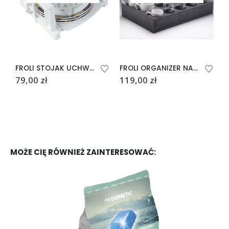
FROLI STOJAK UCHWYT NA 6 TALERZY
FROLI ORGANIZER NA KIELISZKI DO KAMPERA PRZYCZEPY
79,00
zł
119,00
zł
6
MOŻE CIĘ RÓWNIEŻ ZAINTERESOWAĆ: