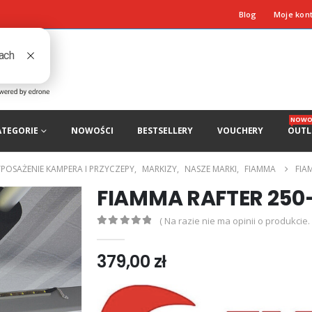
Blog
Moje kon
NOWO
ATEGORIE
NOWOŚCI
BESTSELLERY
VOUCHERY
OUTL
POSAŻENIE KAMPERA I PRZYCZEPY
,
MARKIZY
,
NASZE MARKI
,
FIAMMA
FIA
FIAMMA RAFTER 250
( Na razie nie ma opinii o produkcie. 
0
out of 5
379,00
zł