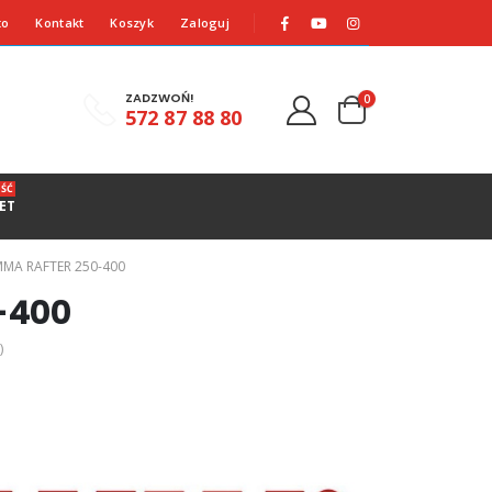
to
Kontakt
Koszyk
Zaloguj
ZADZWOŃ!
0
572 87 88 80
ŚĆ
ET
MMA RAFTER 250-400
-400
)