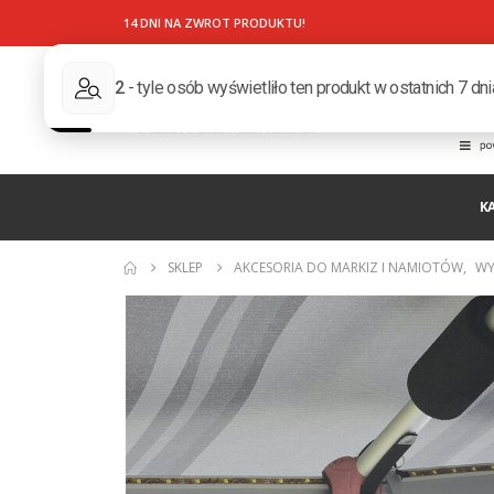
14 DNI NA ZWROT PRODUKTU!
K
SKLEP
AKCESORIA DO MARKIZ I NAMIOTÓW
,
WY