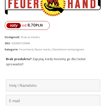
8,70
PLN
raty
od
Dostępność:
Brak produktu.
SKU:
4250435720448
Kategorie:
Feuerhand
,
Nasze marki
,
Oświetlenie kempingowe
Brak produktu?
Zapytaj, kiedy możemy go dla Ciebie
sprowadzić!