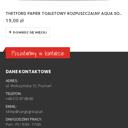
THETFORD PAPIER TOALETOWY ROZPUSZCZALNY AQUA SOFT 6 ROLEK
19,00
zł
DOWIEDZ SIĘ WIĘCEJ
Pozostańmy w kontakcie
DANE KONTAKTOWE
ADRES:
ul. Wołczyńska 15, Poznań
TELEFON:
+48 572 87 88 80
EMAIL:
sklep@cargogroup.pl
DNI/GODZINY PRACY:
Pon - Pt / 9:00 - 17:00