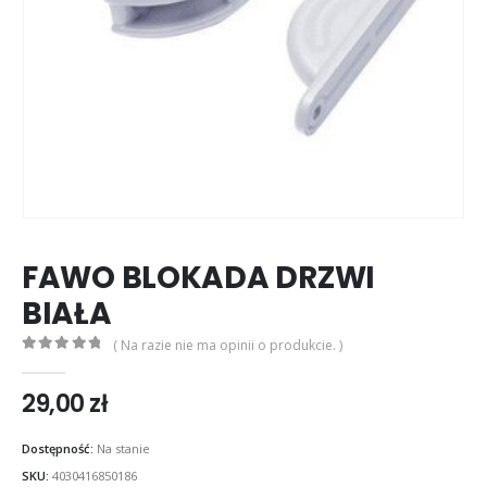
FAWO BLOKADA DRZWI
BIAŁA
( Na razie nie ma opinii o produkcie. )
0
out of 5
29,00
zł
Dostępność:
Na stanie
SKU:
4030416850186