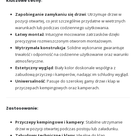
Kluczowe cechy:
Zapobieganie zamykaniu się drzwi
: Utrzymuje drzwi w
pozycji otwartej, co jest szczególnie przydatne w wietrznych
warunkach lub podczas codziennego użytkowania.
Łatwy montaż
: Intuicyjne mocowanie zatrzasków dzięki
precyzyjnie rozmieszczonym otworom montażowym.
Wytrzymała konstrukcja
: Solidne wykonanie gwarantuje
trwałość i odporność na codzienne użytkowanie oraz warunki
atmosferyczne.
Estetyczny wygląd
: Biały kolor doskonale współgra z
zabudową przyczep i kamperów, nadając im schludny wygląd.
Uniwersalność
: Pasuje do szerokiej gamy drzwi i klap w
przyczepach kempingowych oraz kamperach.
Zastosowanie:
Przyczepy kempingowe i kampery
: Stabilne utrzymanie
drzwi w pozycji otwartej podczas postoju lub załadunku.
Zabudowy techniczne i klapy
: Idealne do klap