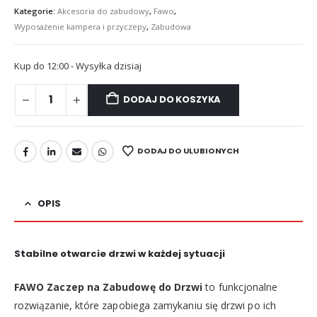
Kategorie:
Akcesoria do zabudowy
,
Fawo
,
Wyposażenie kampera i przyczepy
,
Zabudowa
Kup do 12:00 - Wysyłka dzisiaj
DODAJ DO KOSZYKA
DODAJ DO ULUBIONYCH
OPIS
Stabilne otwarcie drzwi w każdej sytuacji
FAWO Zaczep na Zabudowę do Drzwi
to funkcjonalne
rozwiązanie, które zapobiega zamykaniu się drzwi po ich