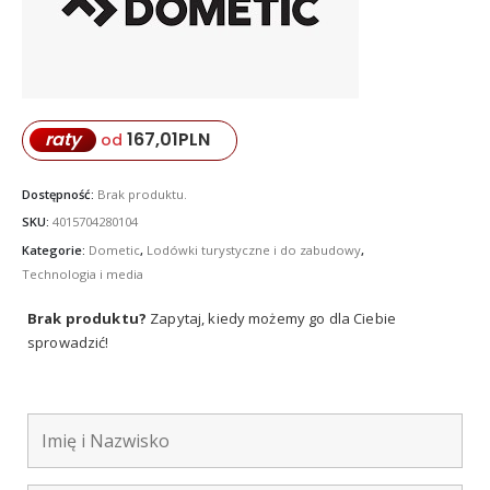
167,01
PLN
raty
od
Dostępność:
Brak produktu.
SKU:
4015704280104
Kategorie:
Dometic
,
Lodówki turystyczne i do zabudowy
,
Technologia i media
Brak produktu?
Zapytaj, kiedy możemy go dla Ciebie
sprowadzić!