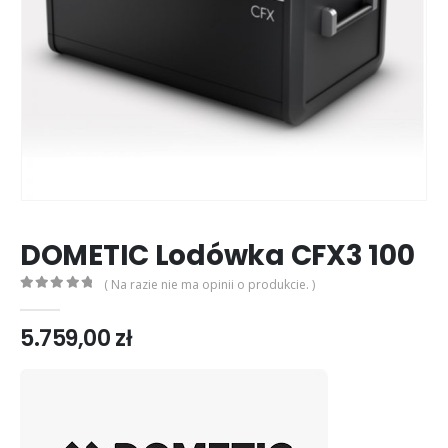
DOMETIC Lodówka CFX3 100
( Na razie nie ma opinii o produkcie. )
0
out of 5
5.759,00
zł