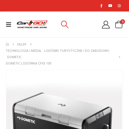
0
SKLEP
TECHNOLOGIA I MEDIA
,
LODÓWKI TURYSTYCZNE I DO ZABUDOWY
,
DOMETIC
DOMETIC LODÓWKA CFX3 100