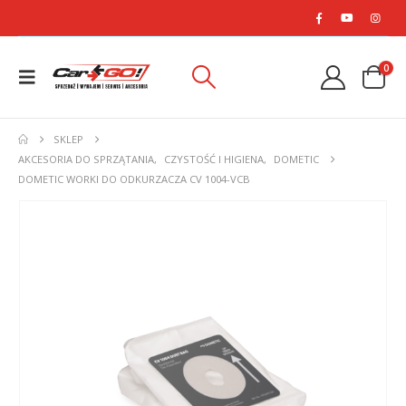
0
SKLEP
AKCESORIA DO SPRZĄTANIA
,
CZYSTOŚĆ I HIGIENA
,
DOMETIC
DOMETIC WORKI DO ODKURZACZA CV 1004-VCB