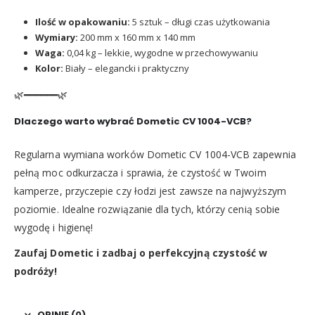
Ilość w opakowaniu:
5 sztuk – długi czas użytkowania
Wymiary:
200 mm x 160 mm x 140 mm
Waga:
0,04 kg – lekkie, wygodne w przechowywaniu
Kolor:
Biały – elegancki i praktyczny
🌿━━━━━━🌿
Dlaczego warto wybrać Dometic CV 1004-VCB?
Regularna wymiana worków Dometic CV 1004-VCB zapewnia
pełną moc odkurzacza i sprawia, że czystość w Twoim
kamperze, przyczepie czy łodzi jest zawsze na najwyższym
poziomie. Idealne rozwiązanie dla tych, którzy cenią sobie
wygodę i higienę!
Zaufaj Dometic i zadbaj o perfekcyjną czystość w
podróży!
OPINIE (0)