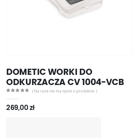
DOMETIC WORKI DO
ODKURZACZA CV 1004-VCB
( Na razie nie ma opinii o produkcie. )
0
out of 5
269,00
zł