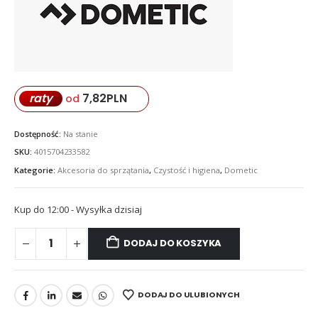
7,82
PLN
raty
od
Dostępność:
Na stanie
SKU:
4015704233582
Kategorie:
Akcesoria do sprzątania
,
Czystość i higiena
,
Dometic
Kup do 12:00 - Wysyłka dzisiaj
DODAJ DO KOSZYKA
DODAJ DO ULUBIONYCH