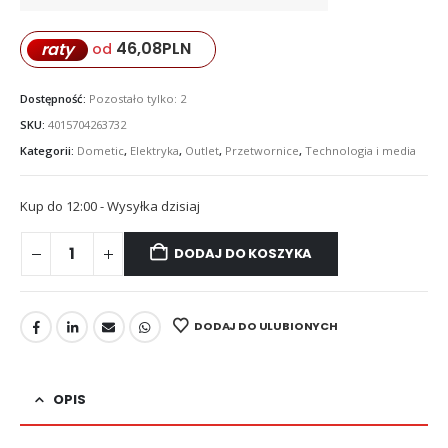
46,08
PLN
raty
od
Dostępność:
Pozostało tylko: 2
SKU:
4015704263732
Kategorii:
Dometic
,
Elektryka
,
Outlet
,
Przetwornice
,
Technologia i media
Kup do 12:00 - Wysyłka dzisiaj
DODAJ DO KOSZYKA
DODAJ DO ULUBIONYCH
OPIS