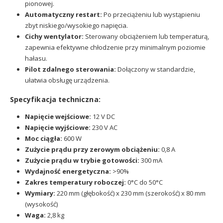
pionowej.
Automatyczny restart:
Po przeciążeniu lub wystąpieniu
zbyt niskiego/wysokiego napięcia.
Cichy wentylator:
Sterowany obciążeniem lub temperaturą,
zapewnia efektywne chłodzenie przy minimalnym poziomie
hałasu.
Pilot zdalnego sterowania:
Dołączony w standardzie,
ułatwia obsługę urządzenia.
Specyfikacja techniczna:
Napięcie wejściowe:
12 V DC
Napięcie wyjściowe:
230 V AC
Moc ciągła:
600 W
Zużycie prądu przy zerowym obciążeniu:
0,8 A
Zużycie prądu w trybie gotowości:
300 mA
Wydajność energetyczna:
>90%
Zakres temperatury roboczej:
0°C do 50°C
Wymiary:
220 mm (głębokość) x 230 mm (szerokość) x 80 mm
(wysokość)
Waga:
2,8 kg