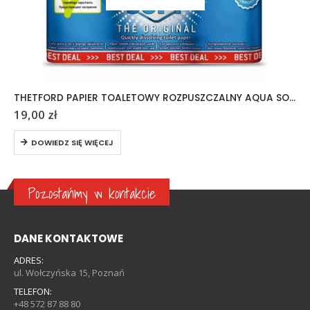
THETFORD PAPIER TOALETOWY ROZPUSZCZALNY AQUA SOFT 6 ROLEK
19,00
zł
DOWIEDZ SIĘ WIĘCEJ
Pozostańmy w kontakcie
DANE KONTAKTOWE
ADRES:
ul. Wołczyńska 15, Poznań
TELEFON:
+48 572 87 88 80