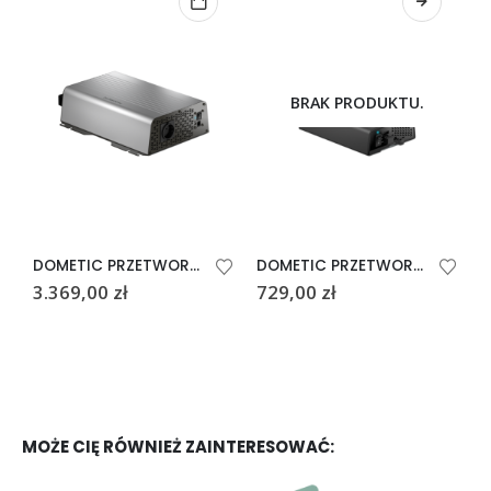
BRAK PRODUKTU.
DOMETIC PRZETWORNICA SINEPOWER DSP 1512
DOMETIC PRZETWORNICA SINEPOWER DSP 412
3.369,00
zł
729,00
zł
7
MOŻE CIĘ RÓWNIEŻ ZAINTERESOWAĆ: