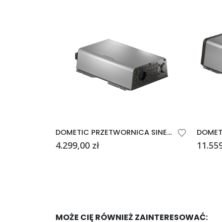
TU.
DOMETIC PRZETWORNICA SINEPOWER DSP 2312T
DOMETIC PRZETWORNICA SINEPOWER DSP 2012
4.299,00
zł
11.55
MOŻE CIĘ RÓWNIEŻ ZAINTERESOWAĆ: