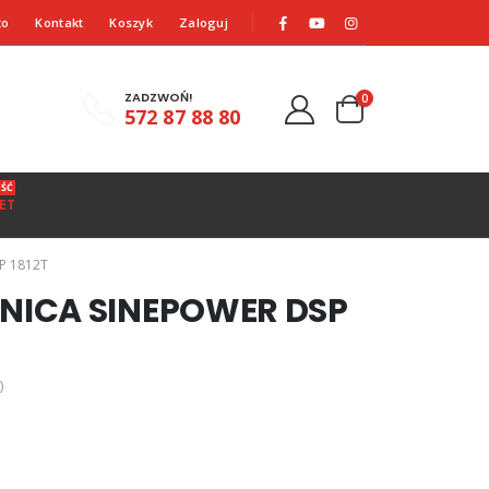
to
Kontakt
Koszyk
Zaloguj
ZADZWOŃ!
0
572 87 88 80
ŚĆ
ET
P 1812T
NICA SINEPOWER DSP
)