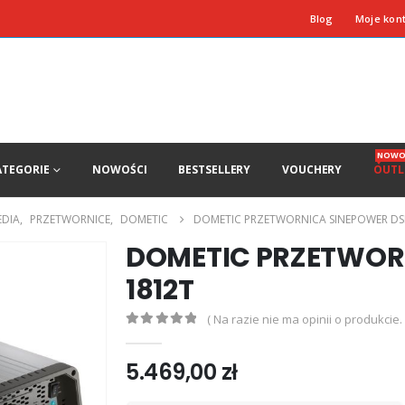
Blog
Moje kon
NOWO
ATEGORIE
NOWOŚCI
BESTSELLERY
VOUCHERY
OUTL
EDIA
,
PRZETWORNICE
,
DOMETIC
DOMETIC PRZETWORNICA SINEPOWER DS
DOMETIC PRZETWOR
1812T
( Na razie nie ma opinii o produkcie. 
0
out of 5
5.469,00
zł