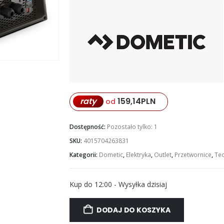
raty
159,14
PLN
od
Dostępność:
Pozostało tylko: 1
SKU:
4015704263831
Kategorii:
Dometic
,
Elektryka
,
Outlet
,
Przetwornice
,
Tec
Kup do 12:00 - Wysyłka dzisiaj
DODAJ DO KOSZYKA