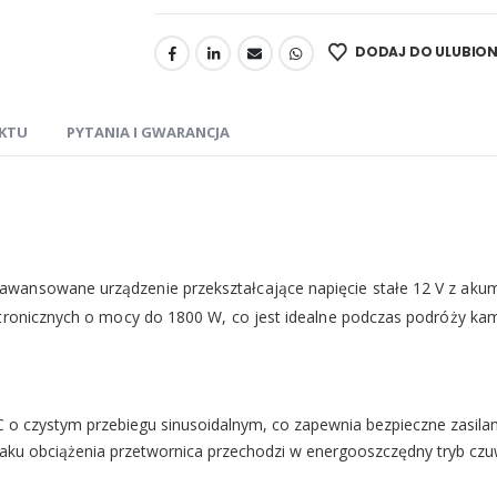
DODAJ DO ULUBIO
KTU
PYTANIA I GWARANCJA
ansowane urządzenie przekształcające napięcie stałe 12 V z akumu
ktronicznych o mocy do 1800 W, co jest idealne podczas podróży ka
 o czystym przebiegu sinusoidalnym, co zapewnia bezpieczne zasilani
ku obciążenia przetwornica przechodzi w energooszczędny tryb czu