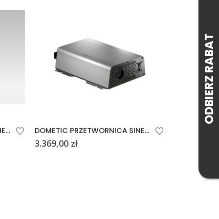
BR
DOMETIC PRZETWORNICA SINEPOWER DSP 612
DOMETIC PRZETWORNICA SINEPOWER DSP 1512
3.369,00
zł
729,00
zł