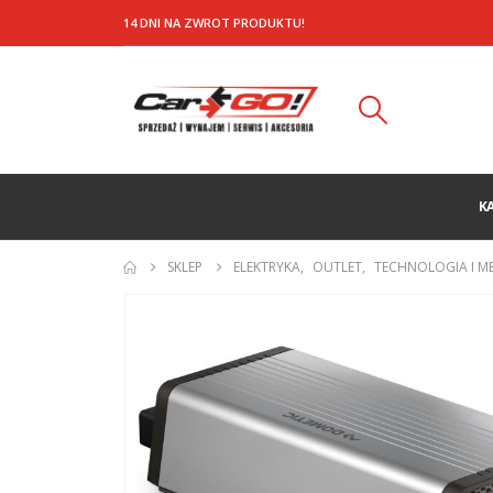
14 DNI NA ZWROT PRODUKTU!
K
SKLEP
ELEKTRYKA
,
OUTLET
,
TECHNOLOGIA I M