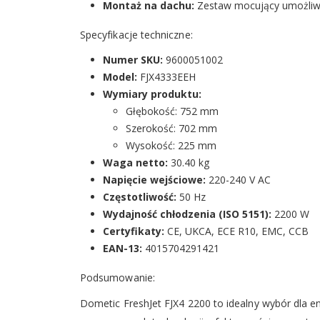
Montaż na dachu:
Zestaw mocujący umożliwia
Specyfikacje techniczne:
Numer SKU:
9600051002
Model:
FJX4333EEH
Wymiary produktu:
Głębokość: 752 mm
Szerokość: 702 mm
Wysokość: 225 mm
Waga netto:
30.40 kg
Napięcie wejściowe:
220-240 V AC
Częstotliwość:
50 Hz
Wydajność chłodzenia (ISO 5151):
2200 W
Certyfikaty:
CE, UKCA, ECE R10, EMC, CCB
EAN-13:
4015704291421
Podsumowanie:
Dometic FreshJet FJX4 2200 to idealny wybór dla e