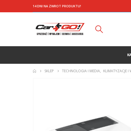
14 DNI NA ZWROT PRODUKTU!
K
SKLEP
TECHNOLOGIA I MEDIA
,
KLIMATYZACJE I