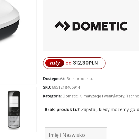
raty
312,30
PLN
od
Dostępność:
Brak produktu.
SKU:
6951218406914
Kategorie:
Dometic
,
Klimatyzacje i wentylatory
,
Techno
Brak produktu?
Zapytaj, kiedy możemy go dl