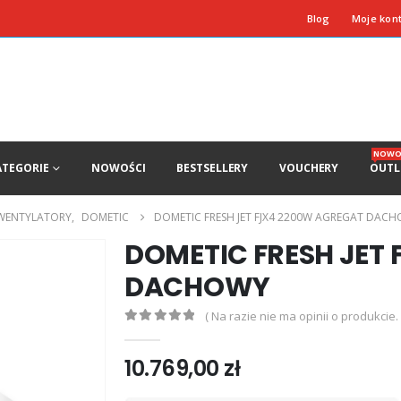
Blog
Moje kon
NOWO
ATEGORIE
NOWOŚCI
BESTSELLERY
VOUCHERY
OUTL
 WENTYLATORY
,
DOMETIC
DOMETIC FRESH JET FJX4 2200W AGREGAT DAC
DOMETIC FRESH JET
DACHOWY
( Na razie nie ma opinii o produkcie. 
0
out of 5
10.769,00
zł