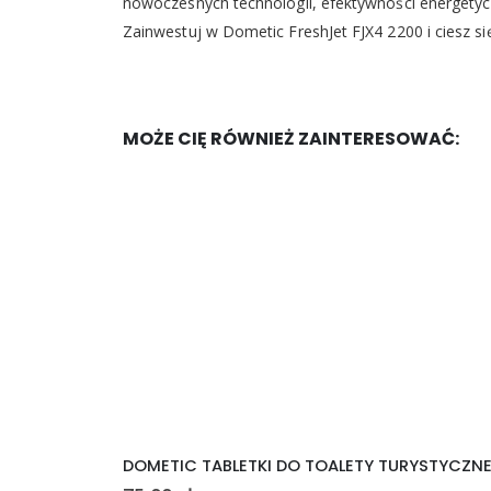
nowoczesnych technologii, efektywności energety
Zainwestuj w Dometic FreshJet FJX4 2200 i ciesz s
MOŻE CIĘ RÓWNIEŻ ZAINTERESOWAĆ:
DOMETIC TABLETKI DO TOALETY TURYSTYCZN