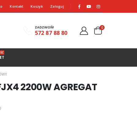
to
Kontakt
Koszyk
Zaloguj
ZADZWOŃ!
0
572 87 88 80
ŚĆ
ET
HOWY
 FJX4 2200W AGREGAT
)