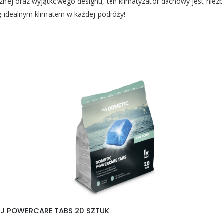
cznej oraz wyjątkowego designu, ten klimatyzator dachowy jest 
ię idealnym klimatem w każdej podróży!
EJ POWERCARE TABS 20 SZTUK