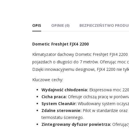
OPIS
OPINIE (0)
BEZPIECZEŃSTWO PRODU
Dometic FreshJet FJX4 2200
Klimatyzator dachowy Dometic FreshJet FJX4 2200
pojazdach o długości do 7 metrów. Oferując moc 
Dzięki innowacyjnemu designowi, FJX4 2200 nie tyl
Kluczowe cechy:
Wydajność chłodzenia:
Ekspresowa moc 2200 
Cicha praca:
Oferuje cichszą pracę w porówna
System CleanAir:
Wbudowany system oczyszcza
Zdalne sterowanie:
Pilot w standardzie oraz
termostatu ściennego.
Zintegrowany dyfuzor powietrza:
Oferując