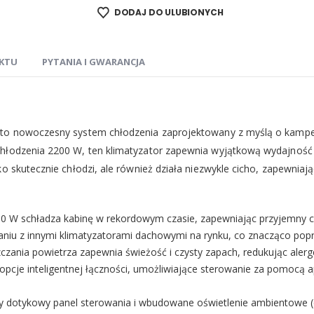
DODAJ DO ULUBIONYCH
KTU
PYTANIA I GWARANCJA
 to nowoczesny system chłodzenia zaprojektowany z myślą o kampe
chłodzenia 2200 W, ten klimatyzator zapewnia wyjątkową wydajność
ko skutecznie chłodzi, ale również działa niezwykle cicho, zapewnia
W schładza kabinę w rekordowym czasie, zapewniając przyjemny ch
niu z innymi klimatyzatorami dachowymi na rynku, co znacząco pop
nia powietrza zapewnia świeżość i czysty zapach, redukując alerg
 opcje inteligentnej łączności, umożliwiające sterowanie za pomocą 
y dotykowy panel sterowania i wbudowane oświetlenie ambientowe 