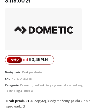
3.119,00
zł
90,45
PLN
raty
od
Dostępność:
Brak produktu.
SKU:
4015704280388
Kategorie:
Dometic
,
Lodówki turystyczne i do zabudowy
,
Technologia i media
Brak produktu?
Zapytaj, kiedy możemy go dla Ciebie
sprowadzić!