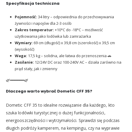
Specyfikacja techniczna
Pojemność:
34 litry – odpowiednia do przechowywania
żywności i napojów dla 2-3 osób
Zakres temperatur:
+10°C do -18°C – możliwość
użytkowania jako lodówka lub zamrażarka
Wymiary:
69 cm (długość) x 39,8 cm (szerokość) x 39,5 cm
(wysokość)
Waga:
17,5 kg – solidna, ale łatwa do przenoszenia 🚗
Zasilanie:
12/24V DC oraz 100-240V AC – działa zarówno na
prąd stały, jak i zmienny
🌿━━━━━━🌿
Dlaczego warto wybrać Dometic CFF 35?
Dometic CFF 35 to idealne rozwiązanie dla każdego, kto
szuka lodówki turystycznej o dużej funkcjonalności,
energooszczędności i wytrzymałości. Sprawdzi się podczas
długich podróży kamperem, na kempingu, czy na wyprawie