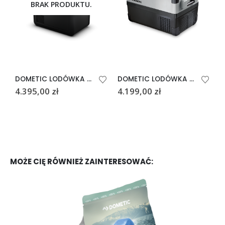
BRAK PRODUKTU.
DOMETIC LODÓWKA TURYSTYCZNA CFX3 45
DOMETIC LODÓWKA TURYSTYCZNA CFX 50W
4.395,00
zł
4.199,00
zł
4
MOŻE CIĘ RÓWNIEŻ ZAINTERESOWAĆ: