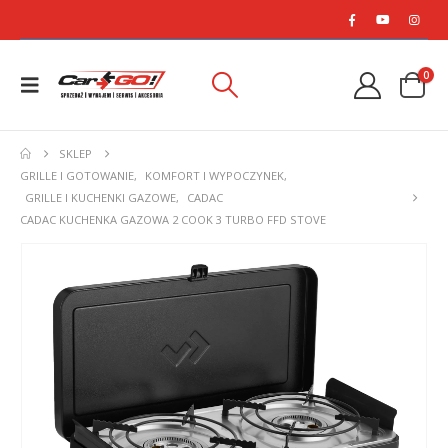
0
SKLEP
GRILLE I GOTOWANIE
,
KOMFORT I WYPOCZYNEK
,
GRILLE I KUCHENKI GAZOWE
,
CADAC
CADAC KUCHENKA GAZOWA 2 COOK 3 TURBO FFD STOVE