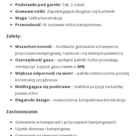
Podstawki pod garnki:
Tak, 2 sztuki
Gumowe nóżki:
Zapobiegające ślizganiu się kuchenki
Waga:
Lekka konstrukcja
Przenośność:
W zestawie torba transportowa
Zalety:
Wszechstronność
– możliwość gotowania w kamperze,
przyczepie kempingowej, namiocie i na świeżym powietrzu
Oszczędność gazu
– wydajne palniki Turbo pozwalają
zmniejszyć zużycie gazu nawet o
20%
Większa odporność na wiatr
– palniki umieszczone poniżej
konstrukcji urządzenia
Nieślizgająca się podstawa
– stabilna pozycja na każdej
powierzchni
Elegancki design
– nowoczesna, kompaktowa konstrukcja
Zastosowanie:
Gotowanie w kamperach i przyczepach kempingowych
Użytek domowy i kempingowy
Gotowanie na świeżym powietrzu