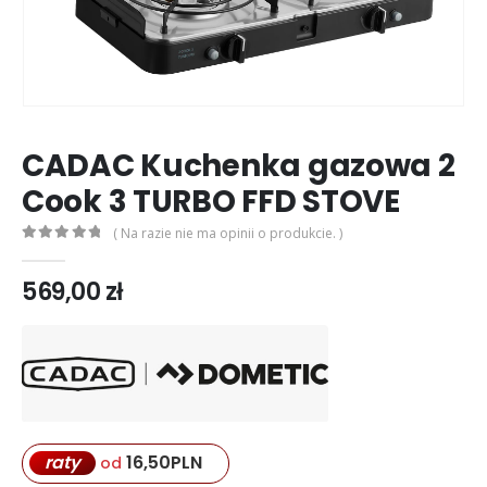
CADAC Kuchenka gazowa 2
Cook 3 TURBO FFD STOVE
( Na razie nie ma opinii o produkcie. )
0
out of 5
569,00
zł
16,50
PLN
raty
od