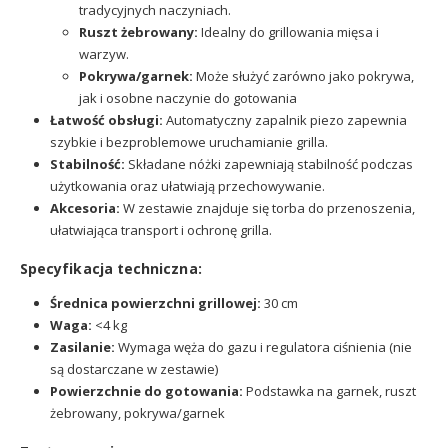
tradycyjnych naczyniach.
Ruszt żebrowany:
Idealny do grillowania mięsa i
warzyw.
Pokrywa/garnek:
Może służyć zarówno jako pokrywa,
jak i osobne naczynie do gotowania
Łatwość obsługi:
Automatyczny zapalnik piezo zapewnia
szybkie i bezproblemowe uruchamianie grilla.
Stabilność:
Składane nóżki zapewniają stabilność podczas
użytkowania oraz ułatwiają przechowywanie.
Akcesoria:
W zestawie znajduje się torba do przenoszenia,
ułatwiająca transport i ochronę grilla.
Specyfikacja techniczna:
Średnica powierzchni grillowej:
30 cm
Waga:
<4 kg
Zasilanie:
Wymaga węża do gazu i regulatora ciśnienia (nie
są dostarczane w zestawie)
Powierzchnie do gotowania:
Podstawka na garnek, ruszt
żebrowany, pokrywa/garnek