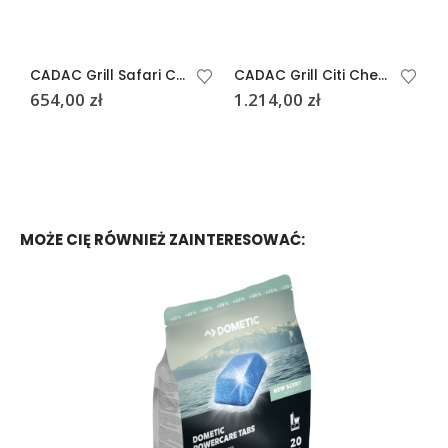
CADAC Grill Safari Chef 30 Compact Lite
CADAC Grill Citi Chef 40 FS Black
654,00
zł
1.214,00
zł
6
MOŻE CIĘ RÓWNIEŻ ZAINTERESOWAĆ: