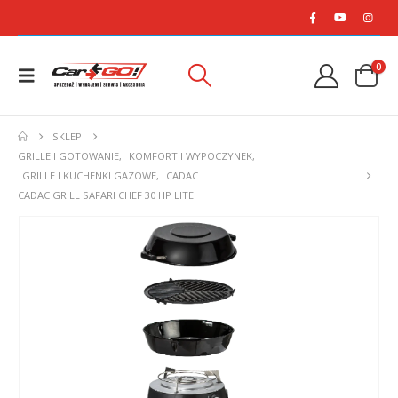
0
SKLEP
GRILLE I GOTOWANIE
,
KOMFORT I WYPOCZYNEK
,
GRILLE I KUCHENKI GAZOWE
,
CADAC
CADAC GRILL SAFARI CHEF 30 HP LITE