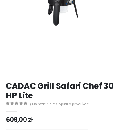
CADAC Grill Safari Chef 30
HP Lite
( Na razie nie ma opinii o produkcie. )
0
out of 5
609,00
zł