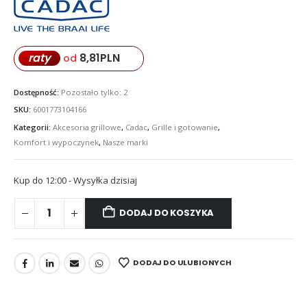
8,81
PLN
raty
od
Dostępność:
Pozostało tylko: 2
SKU:
6001773104166
Kategorii:
Akcesoria grillowe
,
Cadac
,
Grille i gotowanie
,
Komfort i wypoczynek
,
Nasze marki
Kup do 12:00 - Wysyłka dzisiaj
DODAJ DO KOSZYKA
DODAJ DO ULUBIONYCH