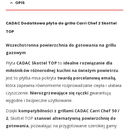
OPIS
CADAC Dodatkowa płyta do grilla Carri Chef 2 Skottel
TOP
Wszechstronna powierzchnia do gotowania na grillu
gazowym
Płyta
CADAC Skottel TOP
to
idealne rozwiązanie dla
miłośników różnorodnej kuchni na świeżym powietrzu
.
Jest to płytka misa pokryta
twardą porcelanową emalią
,
która zapewnia równomierne rozprowadzanie ciepła i ułatwia
czyszczenie.
Nierozgrzewające się rączki
gwarantują
wygodne i bezpieczne użytkowanie.
Dzięki
kompatybilności z grillami CADAC Carri Chef 50 /
2
, Skottel TOP
stanowi alternatywną powierzchnię do
gotowania
, pozwalając na przygotowanie szerokiej gamy