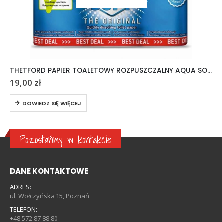
THETFORD PAPIER TOALETOWY ROZPUSZCZALNY AQUA SOFT 6 ROLEK
19,00
zł
DOWIEDZ SIĘ WIĘCEJ
Pozostańmy w kontakcie
DANE KONTAKTOWE
ADRES:
ul. Wołczyńska 15, Poznań
TELEFON:
+48 572 87 88 80