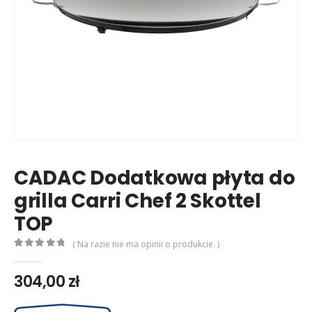
CADAC Dodatkowa płyta do
grilla Carri Chef 2 Skottel
TOP
( Na razie nie ma opinii o produkcie. )
0
out of 5
304,00
zł