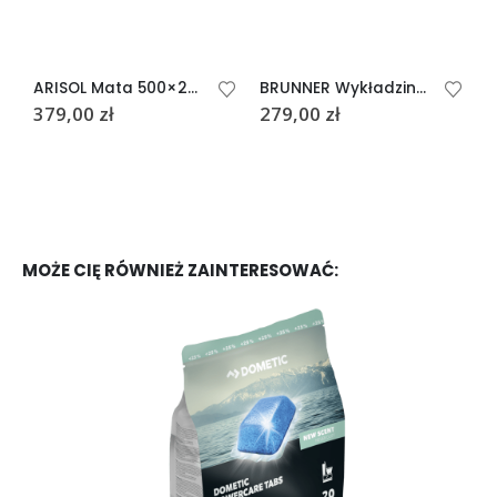
ARISOL Mata 500×250 dark grey
BRUNNER Wykładzina YUROP 250×400 niebieska
379,00
zł
279,00
zł
3
MOŻE CIĘ RÓWNIEŻ ZAINTERESOWAĆ: