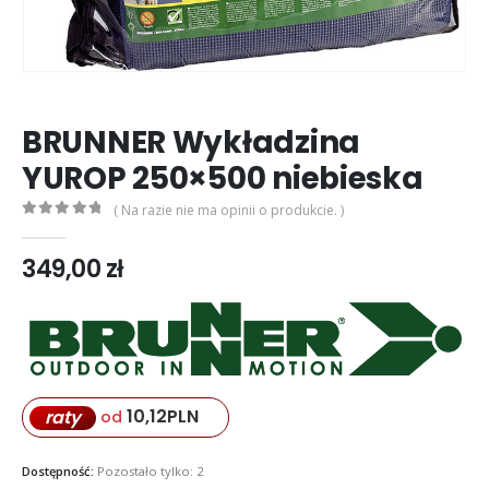
BRUNNER Wykładzina
YUROP 250×500 niebieska
( Na razie nie ma opinii o produkcie. )
0
out of 5
349,00
zł
10,12
PLN
raty
od
Dostępność:
Pozostało tylko: 2