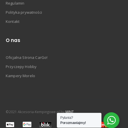
Regulamin
Polityka prywatności
Kontakt
O nas
Oficjalna Strona CarGo!
Przyczepy Hobby
Kampery Morelo
©2021 Akcesoria-Kempingowe.pl by
MINT
Pytania?
Porozmawiajmy!