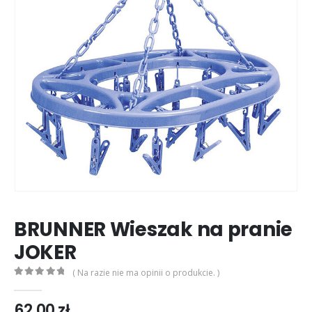
BRUNNER Wieszak na pranie
JOKER
( Na razie nie ma opinii o produkcie. )
0
out of 5
62,00
zł