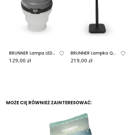
BRUNNER Lampa LED POLLUX
BRUNNER Lampka Quadrilux
129,00
zł
219,00
zł
1
MOŻE CIĘ RÓWNIEŻ ZAINTERESOWAĆ: