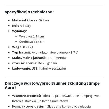
Specyfikacja techniczna:
Materiał klosza:
Silikon
Kolor:
Szary
Wymiary:
Wysokość: 11 cm
Średnica: 14,8 cm
Waga:
0,21 kg
Typ baterii:
Akumulator litowo-jonowy 3,7 V
Maksymalna jasność:
300 lumenów
Czas świecenia:
Do 20 godzin
Ładowanie:
USB (kabel w zestawie)
Dlaczego warto wybrać Brunner Składaną Lampę
Aura?
Wszechstronność:
Idealna jako oświetlenie kempingowe,
latarnia stołowa lub lampa namiotowa.
Kompaktowy design:
Składana konstrukcja ułatwia