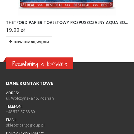
THETFORD PAPIER TOALETOWY ROZPUSZCZALNY AQUA SOFT 6 ROLEK
19,00
zł
DOWIEDZ SIĘ WIĘCEJ
Pozostańmy w kontakcie
DANE KONTAKTOWE
ADRES:
ul. Wołczyńska 15, Poznań
TELEFON:
+48 572 87 88 80
EMAIL:
sklep@cargogroup.pl
DNI/GODZINY PRACY: