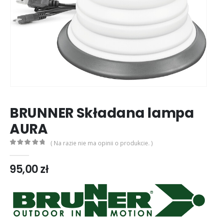
BRUNNER Składana lampa
AURA
( Na razie nie ma opinii o produkcie. )
0
out of 5
95,00
zł