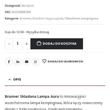
Dostępność:
Na stanie
SKU:
8022068087993
Kategorie:
Brunner
,
Komfort i wypoczynek
,
Oświetlenie kempingowe
Kup do 12:00 - Wysyłka dzisiaj
DODAJ DO KOSZYKA
DODAJ DO ULUBIONYCH
OPIS
Brunner Składana Lampa Aura
to innowacyjna i
wszechstronna lampa kempingowa, która łączy nowoczesny
design z funkcjonalnością. Dzięki wytrzymałemu