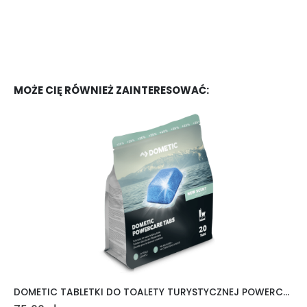
MOŻE CIĘ RÓWNIEŻ ZAINTERESOWAĆ:
DOMETIC TABLETKI DO TOALETY TURYSTYCZNEJ POWERCARE TABS 20 SZTUK