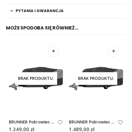
PYTANIA I GWARANCJA
MOŻE SPODOBA SIĘ RÓWNIEŻ…
BRAK PRODUKTU.
BRAK PRODUKTU.
BRUNNER Pokrowiec na przyczepę 700-750
BRUNNER Pokrowiec na przyczepę 750-800
1.349,00
zł
1.489,00
zł
1