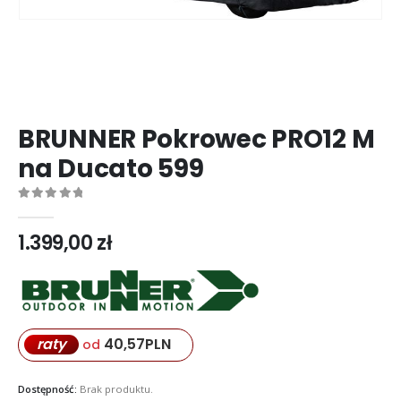
BRUNNER Pokrowec PRO12 M
na Ducato 599
0
out of 5
1.399,00
zł
40,57
PLN
raty
od
Dostępność:
Brak produktu.