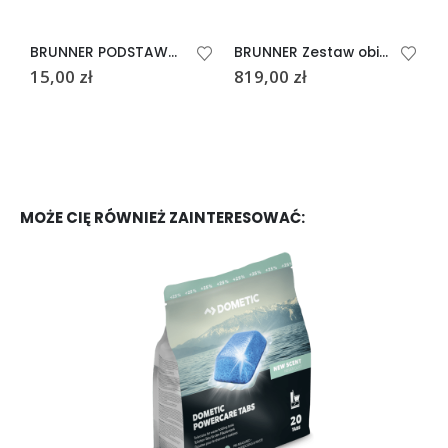
BRUNNER PODSTAWKA POD JAJKO DOLOMIT BIAŁA
BRUNNER Zestaw obiadowy TUSCANY VIP
15,00
zł
819,00
zł
1
MOŻE CIĘ RÓWNIEŻ ZAINTERESOWAĆ: