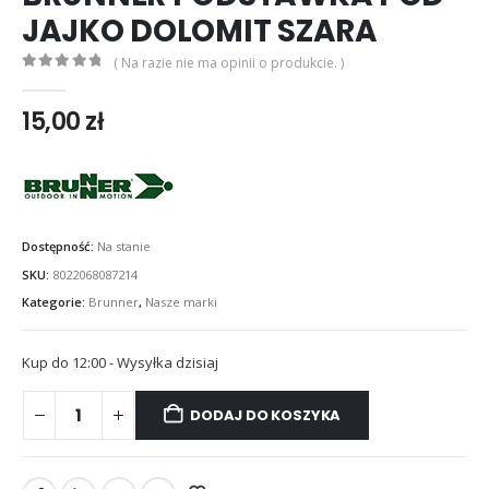
JAJKO DOLOMIT SZARA
( Na razie nie ma opinii o produkcie. )
0
out of 5
15,00
zł
Dostępność:
Na stanie
SKU:
8022068087214
Kategorie:
Brunner
,
Nasze marki
Kup do 12:00 - Wysyłka dzisiaj
DODAJ DO KOSZYKA