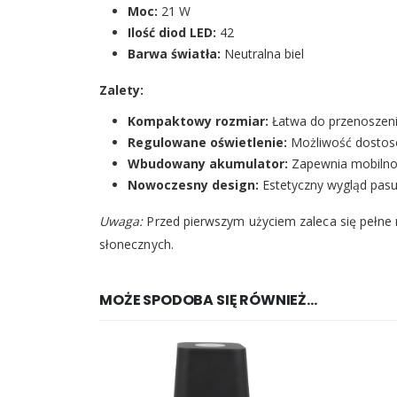
Moc:
21 W
Ilość diod LED:
42
Barwa światła:
Neutralna biel
Zalety:
Kompaktowy rozmiar:
Łatwa do przenoszeni
Regulowane oświetlenie:
Możliwość dostoso
Wbudowany akumulator:
Zapewnia mobilność
Nowoczesny design:
Estetyczny wygląd pasuj
Uwaga:
Przed pierwszym użyciem zaleca się pełne 
słonecznych.
MOŻE SPODOBA SIĘ RÓWNIEŻ…