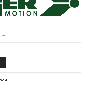
gowe
NYCH