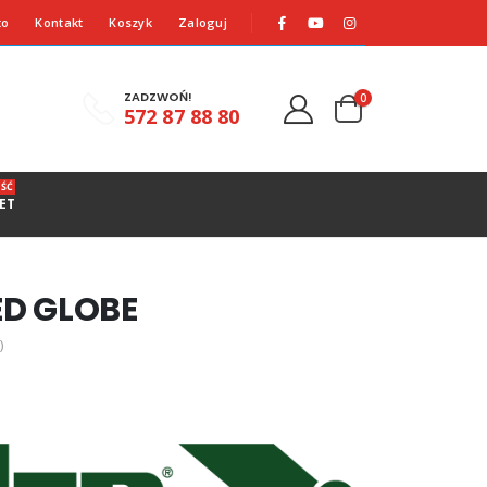
to
Kontakt
Koszyk
Zaloguj
ZADZWOŃ!
0
572 87 88 80
ŚĆ
ET
D GLOBE
)