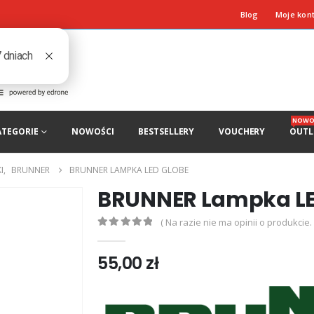
Blog
Moje kon
NOWO
ATEGORIE
NOWOŚCI
BESTSELLERY
VOUCHERY
OUTL
I
,
BRUNNER
BRUNNER LAMPKA LED GLOBE
BRUNNER Lampka LE
( Na razie nie ma opinii o produkcie. 
0
out of 5
55,00
zł