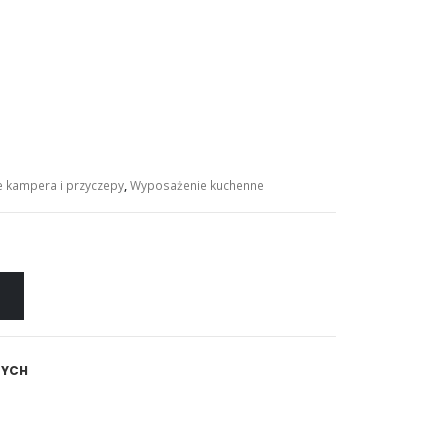
 kampera i przyczepy
,
Wyposażenie kuchenne
NYCH