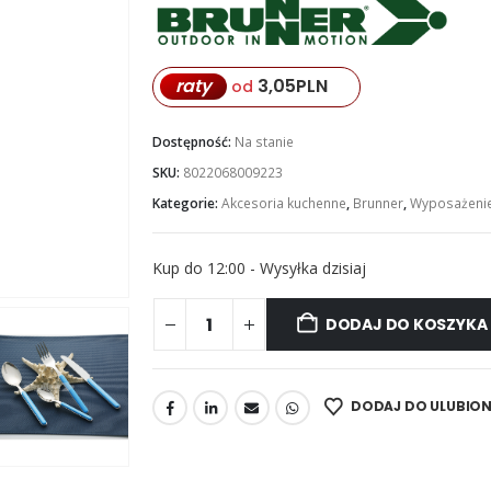
raty
3,05
PLN
od
Dostępność:
Na stanie
SKU:
8022068009223
Kategorie:
Akcesoria kuchenne
,
Brunner
,
Wyposażenie
Kup do 12:00 - Wysyłka dzisiaj
DODAJ DO KOSZYKA
DODAJ DO ULUBIO