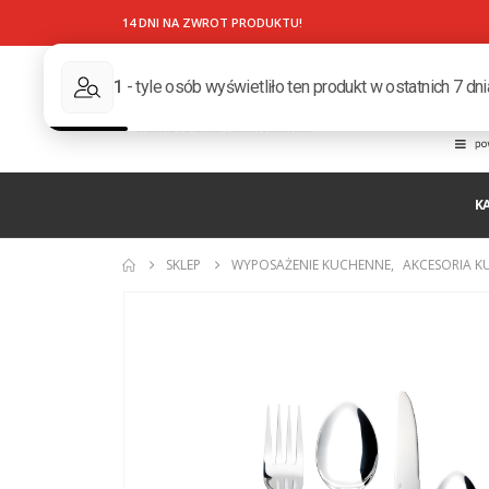
14 DNI NA ZWROT PRODUKTU!
K
SKLEP
WYPOSAŻENIE KUCHENNE
,
AKCESORIA K