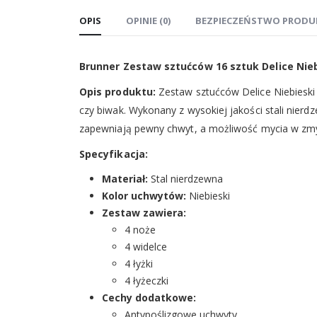
OPIS
OPINIE (0)
BEZPIECZEŃSTWO PRODU
Brunner Zestaw sztućców 16 sztuk Delice Nie
Opis produktu:
Zestaw sztućców Delice Niebieski 
czy biwak. Wykonany z wysokiej jakości stali nierd
zapewniają pewny chwyt, a możliwość mycia w zmy
Specyfikacja:
Materiał:
Stal nierdzewna
Kolor uchwytów:
Niebieski
Zestaw zawiera:
4 noże
4 widelce
4 łyżki
4 łyżeczki
Cechy dodatkowe:
Antypoślizgowe uchwyty