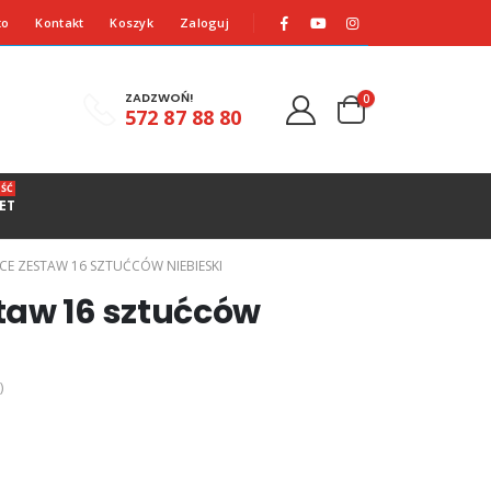
to
Kontakt
Koszyk
Zaloguj
ZADZWOŃ!
0
572 87 88 80
ŚĆ
ET
CE ZESTAW 16 SZTUĆCÓW NIEBIESKI
taw 16 sztućców
)