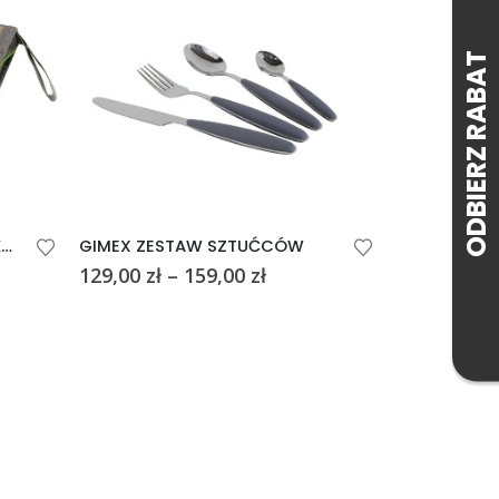
Ten produkt ma wiele wariantów. Opcje można wybrać na stronie produktu
OUTWELL Zestaw sztućcy PIKNIK
GIMEX ZESTAW SZTUĆCÓW
Zakres
129,00
zł
–
159,00
zł
139,00
zł
cen:
od
129,00 zł
do
159,00 zł