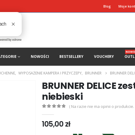
Blog
Moje kon
NOWO
ATEGORIE
NOWOŚCI
BESTSELLERY
VOUCHERY
OUTL
UCHENNE
,
WYPOSAŻENIE KAMPERA I PRZYCZEPY
,
BRUNNER
BRUNNER DELI
BRUNNER DELICE zes
niebieski
( Na razie nie ma opinii o produkcie. 
0
out of 5
105,00
zł