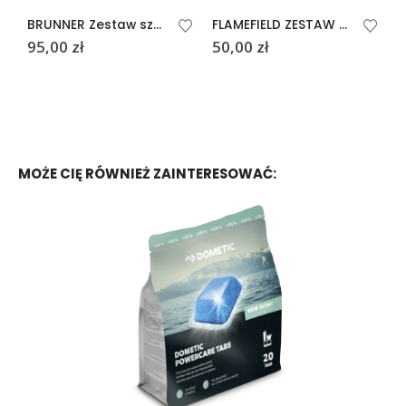
BRUNNER Zestaw szklanek DIAMOND
FLAMEFIELD ZESTAW SZKLANEK SAVOY
95,00
zł
50,00
zł
7
MOŻE CIĘ RÓWNIEŻ ZAINTERESOWAĆ: