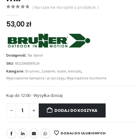
( Na razie nie ma opinii o produkcie. )
0
out of 5
53,00
zł
Dostępność:
Na stanie
SKU:
8022068089324
Kategorie:
Brunner
,
Szklanki, kubki, kieliszki
,
Wyposażenie kampera i przyczepy
,
Wyposażenie kuchenne
Kup do 12:00 - Wysyłka dzisiaj
DODAJ DO KOSZYKA
DODAJ DO ULUBIONYCH