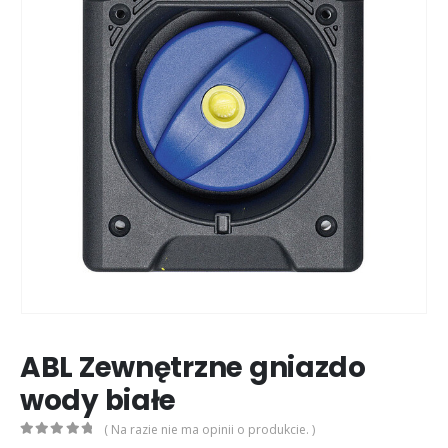
ABL Zewnętrzne gniazdo
wody białe
( Na razie nie ma opinii o produkcie. )
0
out of 5