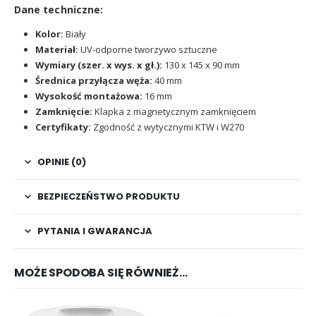
Dane techniczne:
Kolor:
Biały
Materiał:
UV-odporne tworzywo sztuczne
Wymiary (szer. x wys. x gł.):
130 x 145 x 90 mm
Średnica przyłącza węża:
40 mm
Wysokość montażowa:
16 mm
Zamknięcie:
Klapka z magnetycznym zamknięciem
Certyfikaty:
Zgodność z wytycznymi KTW i W270
OPINIE (0)
BEZPIECZEŃSTWO PRODUKTU
PYTANIA I GWARANCJA
MOŻE SPODOBA SIĘ RÓWNIEŻ…