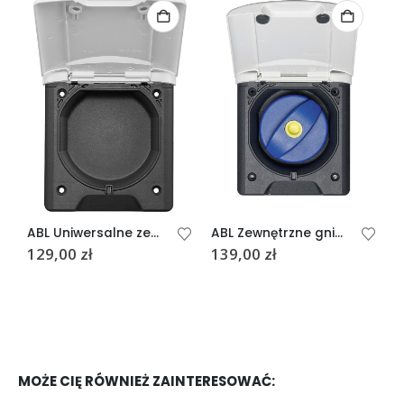
ABL Uniwersalne zewnętrzne gniazdo szare
ABL Zewnętrzne gniazdo wody antracyt
129,00
zł
139,00
zł
1
MOŻE CIĘ RÓWNIEŻ ZAINTERESOWAĆ: