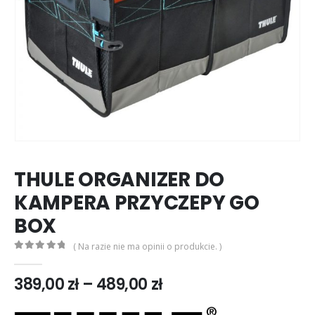
THULE ORGANIZER DO
KAMPERA PRZYCZEPY GO
BOX
( Na razie nie ma opinii o produkcie. )
0
out of 5
Zakres
389,00
zł
–
489,00
zł
cen:
od