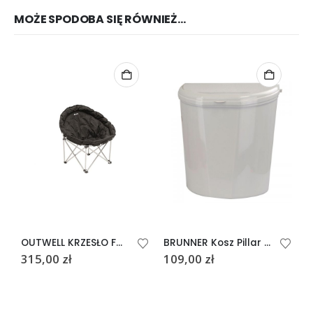
MOŻE SPODOBA SIĘ RÓWNIEŻ…
OUTWELL KRZESŁO FOTEL CASILDA XL
BRUNNER Kosz Pillar XL
315,00
zł
109,00
zł
6