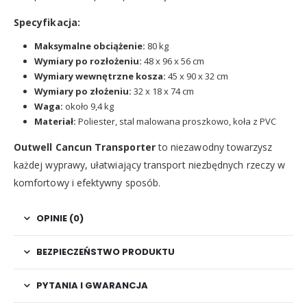
Specyfikacja:
Maksymalne obciążenie:
80 kg
Wymiary po rozłożeniu:
48 x 96 x 56 cm
Wymiary wewnętrzne kosza:
45 x 90 x 32 cm
Wymiary po złożeniu:
32 x 18 x 74 cm
Waga:
około 9,4 kg
Materiał:
Poliester, stal malowana proszkowo, koła z PVC
Outwell Cancun Transporter
to niezawodny towarzysz
każdej wyprawy, ułatwiający transport niezbędnych rzeczy w
komfortowy i efektywny sposób.
OPINIE (0)
BEZPIECZEŃSTWO PRODUKTU
PYTANIA I GWARANCJA