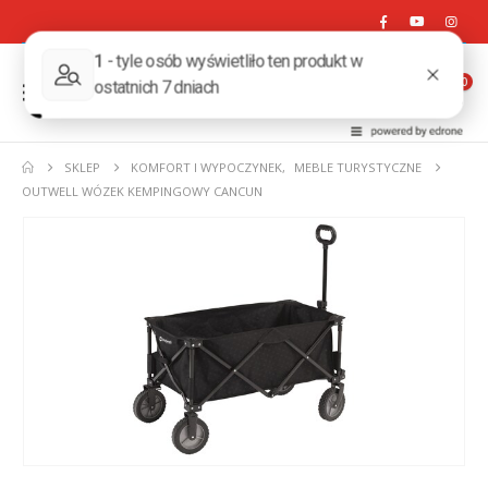
0
SKLEP
KOMFORT I WYPOCZYNEK
,
MEBLE TURYSTYCZNE
OUTWELL WÓZEK KEMPINGOWY CANCUN