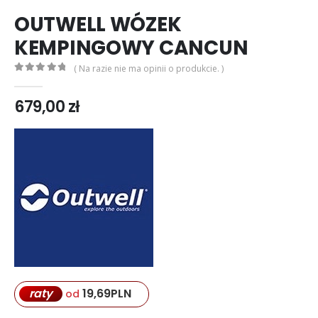
OUTWELL WÓZEK
KEMPINGOWY CANCUN
( Na razie nie ma opinii o produkcie. )
0
out of 5
679,00
zł
19,69
PLN
raty
od