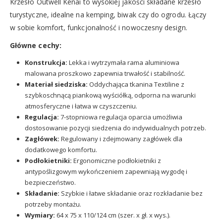
Krzesło Outwell Kenai to wysokiej jakości składane krzesło
turystyczne, idealne na kemping, biwak czy do ogrodu. Łączy
w sobie komfort, funkcjonalność i nowoczesny design.
Główne cechy:
Konstrukcja:
Lekka i wytrzymała rama aluminiowa
malowana proszkowo zapewnia trwałość i stabilność.
Materiał siedziska:
Oddychająca tkanina Textiline z
szybkoschnącą piankową wyściółką, odporna na warunki
atmosferyczne i łatwa w czyszczeniu.
Regulacja:
7-stopniowa regulacja oparcia umożliwia
dostosowanie pozycji siedzenia do indywidualnych potrzeb.
Zagłówek:
Regulowany i zdejmowany zagłówek dla
dodatkowego komfortu.
Podłokietniki:
Ergonomiczne podłokietniki z
antypoślizgowym wykończeniem zapewniają wygodę i
bezpieczeństwo.
Składanie:
Szybkie i łatwe składanie oraz rozkładanie bez
potrzeby montażu.
Wymiary:
64 x 75 x 110/124 cm (szer. x gł. x wys.).