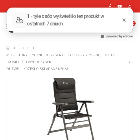
0
SKLEP
MEBLE TURYSTYCZNE
,
KRZESŁA I LEŻAKI TURYSTYCZNE
,
OUTLET
,
KOMFORT I WYPOCZYNEK
OUTWELL KRZESŁO SKŁADANE KENAI