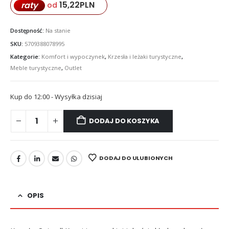
15,22
PLN
raty
od
Dostępność:
Na stanie
SKU:
5709388078995
Kategorie:
Komfort i wypoczynek
,
Krzesła i leżaki turystyczne
,
Meble turystyczne
,
Outlet
Kup do 12:00 - Wysyłka dzisiaj
DODAJ DO KOSZYKA
DODAJ DO ULUBIONYCH
OPIS