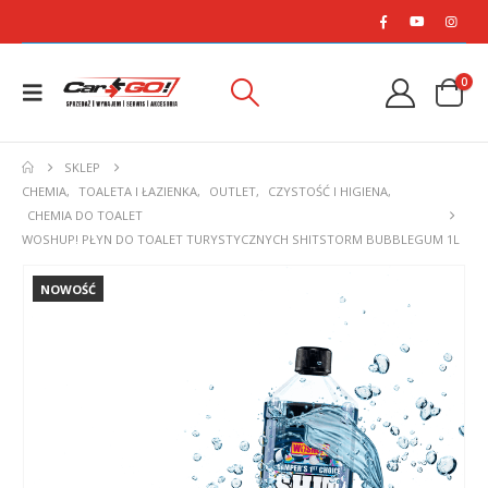
0
SKLEP
CHEMIA
,
TOALETA I ŁAZIENKA
,
OUTLET
,
CZYSTOŚĆ I HIGIENA
,
CHEMIA DO TOALET
WOSHUP! PŁYN DO TOALET TURYSTYCZNYCH SHITSTORM BUBBLEGUM 1L
NOWOŚĆ