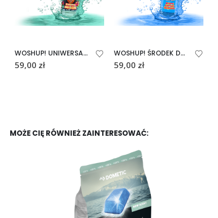
WOSHUP! UNIWERSALNY ŚRODEK DO CZYSZCZENIA EASY PEACY 1L
WOSHUP! ŚRODEK DO CZYSZCZENIA OKIEN AKRYLOWYCH FESTER WOSHER 1L
59,00
zł
59,00
zł
7
MOŻE CIĘ RÓWNIEŻ ZAINTERESOWAĆ: