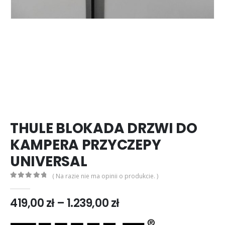
THULE BLOKADA DRZWI DO
KAMPERA PRZYCZEPY
UNIVERSAL
( Na razie nie ma opinii o produkcie. )
0
out of 5
Zakres
419,00
zł
–
1.239,00
zł
cen:
od