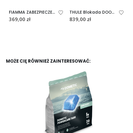
FIAMMA ZABEZPIECZENIE SAFE DOOR MAGNUM
THULE Blokada DOOR FRAME x3
369,00
zł
839,00
zł
3
MOŻE CIĘ RÓWNIEŻ ZAINTERESOWAĆ: