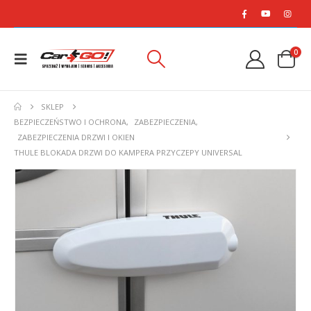
0
SKLEP
BEZPIECZEŃSTWO I OCHRONA
,
ZABEZPIECZENIA
,
ZABEZPIECZENIA DRZWI I OKIEN
THULE BLOKADA DRZWI DO KAMPERA PRZYCZEPY UNIVERSAL