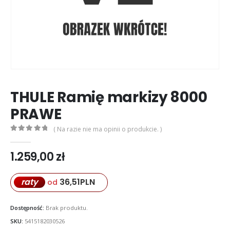
THULE Ramię markizy 8000
PRAWE
( Na razie nie ma opinii o produkcie. )
0
out of 5
1.259,00
zł
36,51
PLN
raty
od
Dostępność:
Brak produktu.
SKU:
5415182030526