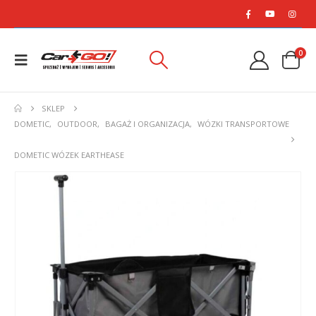
0
SKLEP
DOMETIC
,
OUTDOOR
,
BAGAŻ I ORGANIZACJA
,
WÓZKI TRANSPORTOWE
DOMETIC WÓZEK EARTHEASE