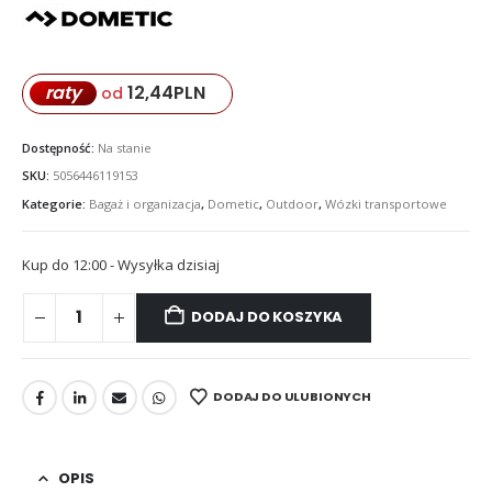
12,44
PLN
raty
od
Dostępność:
Na stanie
SKU:
5056446119153
Kategorie:
Bagaż i organizacja
,
Dometic
,
Outdoor
,
Wózki transportowe
Kup do 12:00 - Wysyłka dzisiaj
DODAJ DO KOSZYKA
DODAJ DO ULUBIONYCH
OPIS