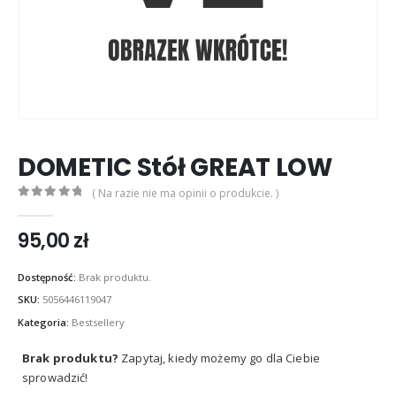
DOMETIC Stół GREAT LOW
( Na razie nie ma opinii o produkcie. )
0
out of 5
95,00
zł
Dostępność:
Brak produktu.
SKU:
5056446119047
Kategoria:
Bestsellery
Brak produktu?
Zapytaj, kiedy możemy go dla Ciebie
sprowadzić!