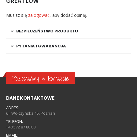
GREAT LOW”
Musisz się
zalogować
, aby dodać opinię.
BEZPIECZEŃSTWO PRODUKTU
PYTANIA I GWARANCJA
Pozostańmy w kontakcie
DANE KONTAKTOWE
ADRES:
ul. Wołczyńska 15, Poznań
TELEFON:
+48 572 87 88 80
EMAIL: