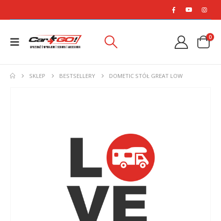
0
SKLEP
BESTSELLERY
DOMETIC STÓŁ GREAT LOW