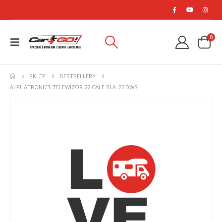
0
SKLEP
BESTSELLERY
ALPHATRONICS TELEWIZOR 22 CALE SLA-22 DWS