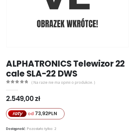
ALPHATRONICS Telewizor 22
cale SLA-22 DWS
( Na razie nie ma opinii o produkcie. )
0
out of 5
2.549,00
zł
73,92
PLN
raty
od
Dostępność:
Pozostało tylko: 2