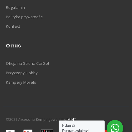
Regulamin
Polityka prywatności
Kontakt
O nas
Oficjalna Strona CarGo!
Przyczepy Hobby
Kampery Morelo
©2021 Akcesoria-Kempingowe.pl by
MINT
Pytania?
Porozmawiajmy!