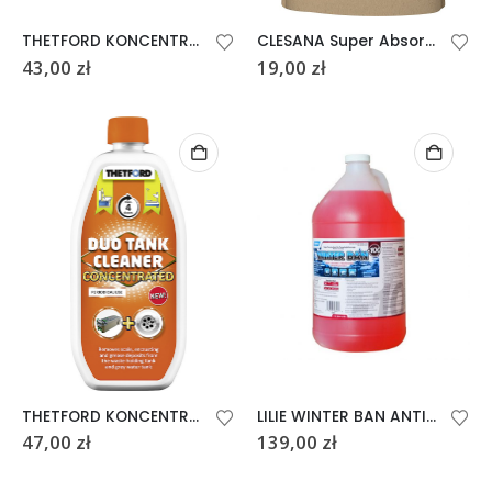
THETFORD KONCENTRAT DO ZBIORNIKÓW SZAREJ WODY
CLESANA Super Absorber 24 szt.
43,00
zł
19,00
zł
THETFORD KONCENTRAT DO CZYSZCZENIA ZBIORNIKÓW I KASET DUO TANK CLEANER 0,8l
LILIE WINTER BAN ANTIFREEZE 4 LITRY
47,00
zł
139,00
zł