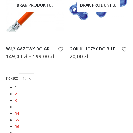
BRAK PRODUKTU.
BRAK PRODUKTU.
Ten
WĄŻ GAZOWY DO GRILLA NA SZYBKOZŁĄCZKĘ
GOK KLUCZYK DO BUTLI GAZOWEJ
produkt
Zakres
149,00
zł
–
199,00
zł
20,00
zł
ma
cen:
od
wiele
149,00 zł
wariantów.
do
Opcje
Pokaż:
199,00 zł
można
1
wybrać
2
na
3
stronie
…
produktu
54
55
56