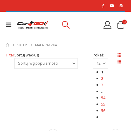
0
SKLEP
MAŁA PACZKA
Filter
Sortuj według:
Pokaż:
1
2
3
…
54
55
56